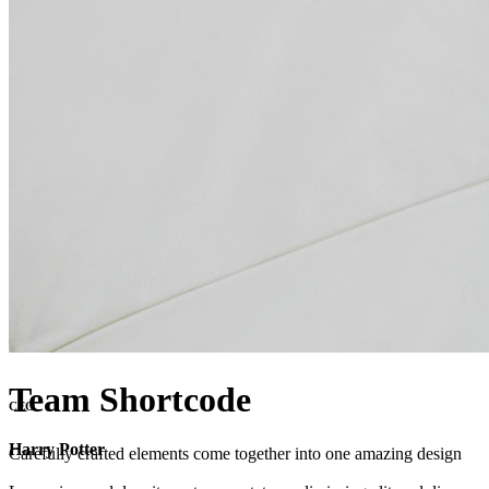
Team Shortcode
CEO
Harry Potter
Carefully crafted elements come together into one amazing design