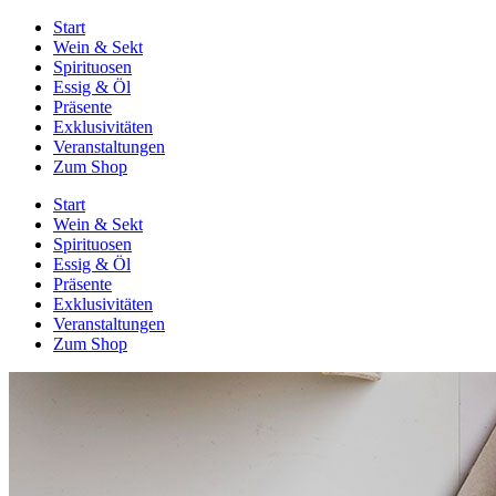
Start
Wein & Sekt
Spirituosen
Essig & Öl
Präsente
Exklusivitäten
Veranstaltungen
Zum Shop
Start
Wein & Sekt
Spirituosen
Essig & Öl
Präsente
Exklusivitäten
Veranstaltungen
Zum Shop