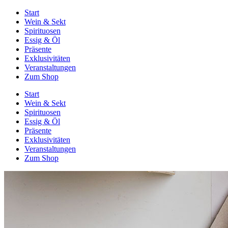
Start
Wein & Sekt
Spirituosen
Essig & Öl
Präsente
Exklusivitäten
Veranstaltungen
Zum Shop
Start
Wein & Sekt
Spirituosen
Essig & Öl
Präsente
Exklusivitäten
Veranstaltungen
Zum Shop