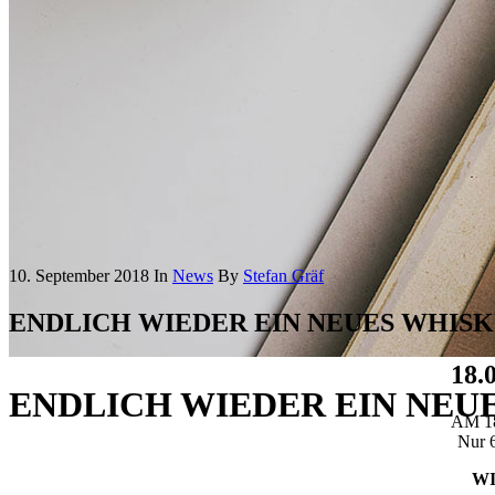
10. September 2018
In
News
By
Stefan Gräf
ENDLICH WIEDER EIN NEUES WHISK
18.
ENDLICH WIEDER EIN NEU
AM 1
Nur 6
WI