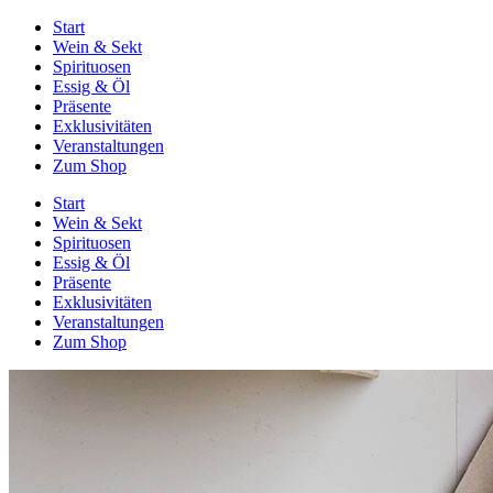
Start
Wein & Sekt
Spirituosen
Essig & Öl
Präsente
Exklusivitäten
Veranstaltungen
Zum Shop
Start
Wein & Sekt
Spirituosen
Essig & Öl
Präsente
Exklusivitäten
Veranstaltungen
Zum Shop