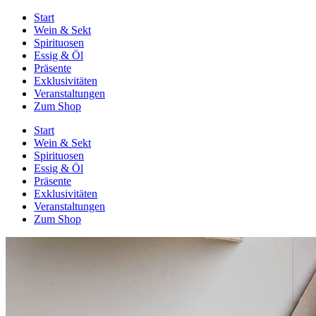
Start
Wein & Sekt
Spirituosen
Essig & Öl
Präsente
Exklusivitäten
Veranstaltungen
Zum Shop
Start
Wein & Sekt
Spirituosen
Essig & Öl
Präsente
Exklusivitäten
Veranstaltungen
Zum Shop