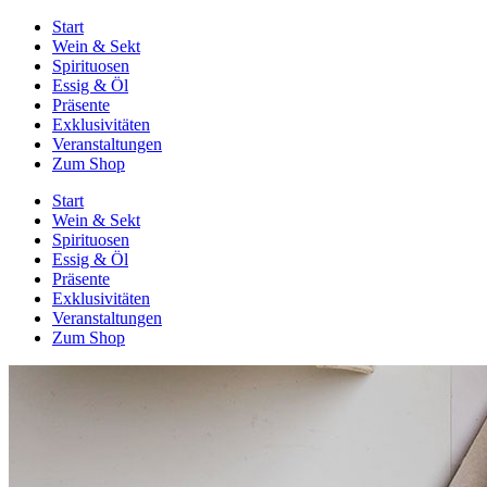
Start
Wein & Sekt
Spirituosen
Essig & Öl
Präsente
Exklusivitäten
Veranstaltungen
Zum Shop
Start
Wein & Sekt
Spirituosen
Essig & Öl
Präsente
Exklusivitäten
Veranstaltungen
Zum Shop