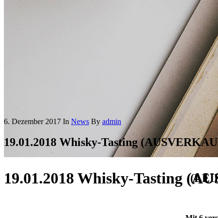
6. Dezember 2017
In
News
By
admin
19.01.2018 Whisky-Tasting (AUSVERKA
19.01.2018 Whisky-Tasting 
(LE
Mit 6 ver